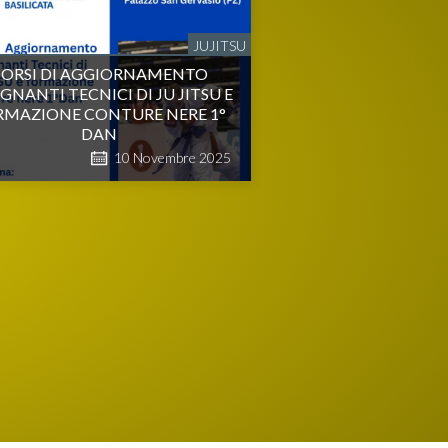
JUJITSU
CORSI DI AGGIORNAMENTO
GNANTI TECNICI DI JU JITSU E
RMAZIONE CONTURE NERE 1°
DAN
10
Novembre
2025