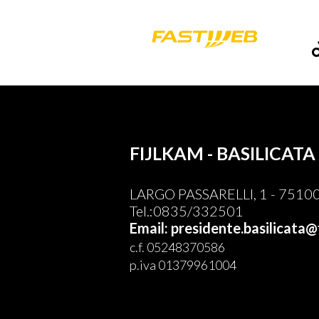
FIJLKAM - BASILICATA
LARGO PASSARELLI, 1 - 75100
Tel.:0835/332501
Email: presidente.basilicata@f
c.f. 05248370586
p.iva 01379961004