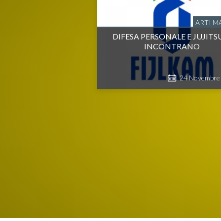
ARTI M
DIFESA PERSONALE E JUJITSU
INCONTRANO
24
Novembre