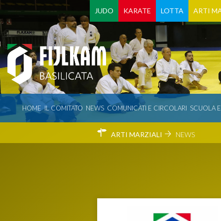
JUDO
KARATE
LOTTA
ARTI MA
HOME
IL COMITATO
NEWS
COMUNICATI E CIRCOLARI
SCUOLA 
ARTI MARZIALI
NEWS