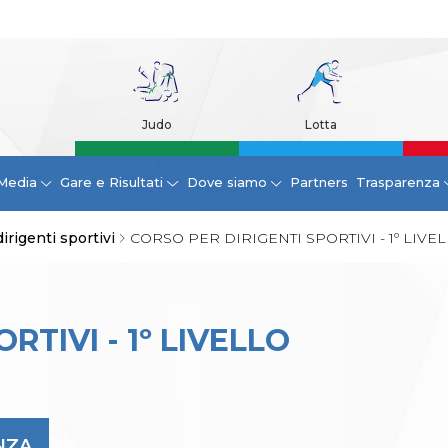
Judo
Lotta
Media
Gare e Risultati
Dove siamo
Partners
Trasparenza
irigenti sportivi
CORSO PER DIRIGENTI SPORTIVI - 1º LIVE
RTIVI - 1º LIVELLO
NZA