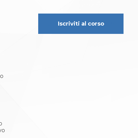
https://tesseramento.fijlkam.it/
to
e
o
vo