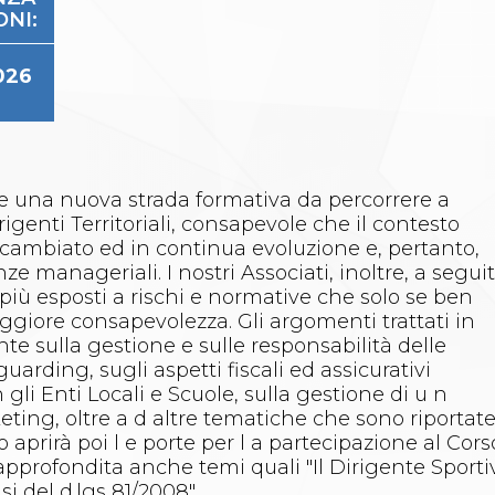
ONI:
026
e una nuova strada formativa da percorrere a
rigenti Territoriali, consapevole che il contesto
cambiato ed in continua evoluzione e, pertanto,
manageriali. I nostri Associati, inoltre, a segui
più esposti a rischi e normative che solo se ben
ggiore consapevolezza. Gli argomenti trattati in
e sulla gestione e sulle responsabilità delle
guarding, sugli aspetti fiscali ed assicurativi
n gli Enti Locali e Scuole, sulla gestione di u n
eting, oltre a d altre tematiche che sono riportat
o aprirà poi l e porte per l a partecipazione al Cors
ù approfondita anche temi quali "Il Dirigente Sporti
i del d.lgs 81/2008".