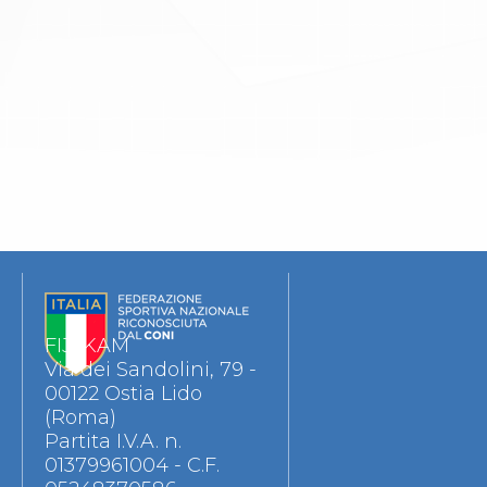
FIJLKAM
Via dei Sandolini, 79 -
00122 Ostia Lido
(Roma)
Partita I.V.A. n.
01379961004 - C.F.