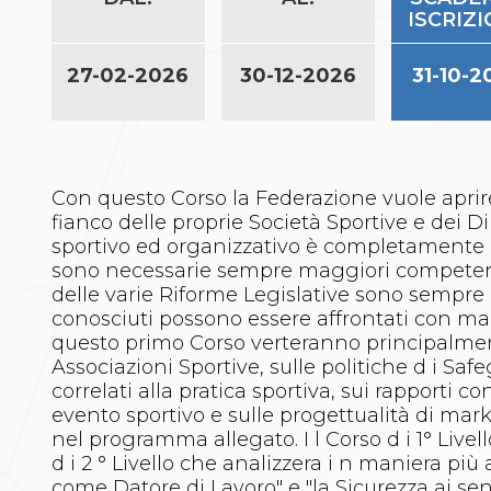
ISCRIZI
Polizza Assicurativa
Classifica Società Sportive con più di 100 atleti
tesserati
27-02-2026
30-12-2026
31-10-2
Azzurri
Giustizia Sportiva
Protocollo udienze in videoconferenza
Documenti e Modulistica
Contatti
Con questo Corso la Federazione vuole aprir
Provvedimenti in corso
fianco delle proprie Società Sportive e dei Di
Sentenze Giudice Sportivo
sportivo ed organizzativo è completamente 
Sentenze Tribunale Federale
sono necessarie sempre maggiori competenze 
Sentenze Corte Sportiva e Federale di Appello
delle varie Riforme Legislative sono sempre 
Sentenze di 1° Grado
conosciuti possono essere affrontati con ma
Sentenze CAF
questo primo Corso verteranno principalment
Sentenze Tribunale Nazionale Arbitrato per lo
Associazioni Sportive, sulle politiche d i Safe
Sport
correlati alla pratica sportiva, sui rapporti co
Dispositivi Tribunale Federale
evento sportivo e sulle progettualità di mark
Dispositivi Corte Sportiva e Federale di Appello
nel programma allegato. I l Corso d i 1° Livell
Spese per l’accesso alla Giustizia
d i 2 ° Livello che analizzera i n maniera pi
Gare e Risultati
come Datore di Lavoro" e "la Sicurezza ai sens