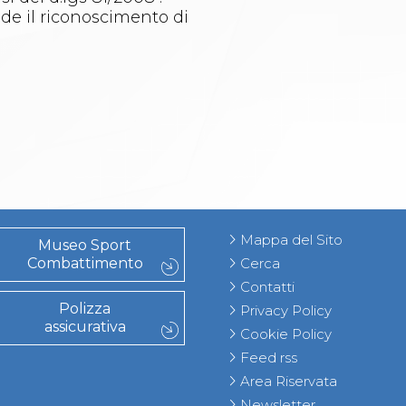
vede il riconoscimento di
Mappa del Sito
Museo Sport
Combattimento
Cerca
Contatti
Polizza
Privacy Policy
assicurativa
Cookie Policy
Feed rss
Area Riservata
Newsletter