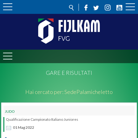
GARE E RISULTATI
Hai cercato per:
Sede
Palamicheletto
JUDO
Qualificazione Campionato Italiano Juniores
01
Mag
2022