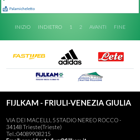
Palamicheletto
INIZIO
INDIETRO
1
2
AVANTI
FINE
FIJLKAM - FRIULI-VENEZIA GIULIA
VIA DEI MACELLI, 5 STADIO NEREO ROCCO -
34148 Trieste(Trieste)
Tel.:04089908215