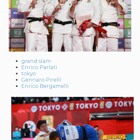
Gare e Risultati
Albi Federali
Arbitri
Lotta
La disciplina
News
Gare e Risultati
Attività Didattica
Albi Federali
Karate
grand slam
La disciplina
Enrico Parlati
News
tokyo
Gare e Risultati
Gennaro Pirelli
Attività Didattica
Enrico Bergamelli
Albi Federali
Arti marziali
Aikido
Ju Jitsu
Sumo
Capoeira
Grappling
BJJ
Pancrazio/Pankration