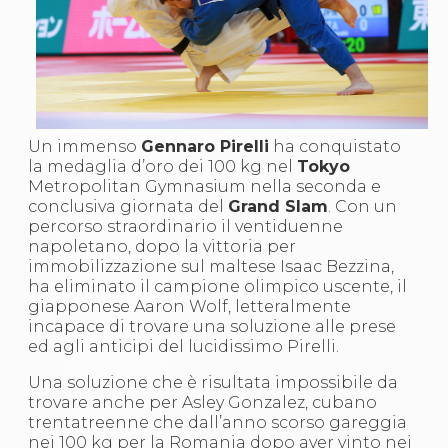
S'istrumpa
News
Calendario Attività
Difesa Personale MGA
La disciplina
News
Merchandising
Un immenso
Gennaro Pirelli
ha conquistato
Mappa del sito
la medaglia d’oro dei 100 kg nel
Tokyo
Cerca
Metropolitan Gymnasium nella seconda e
Contatti
conclusiva giornata del
Grand Slam
. Con un
News
percorso straordinario il ventiduenne
Cookies Accept
napoletano, dopo la vittoria per
Newsletter
immobilizzazione sul maltese Isaac Bezzina,
Catalogo formativo
ha eliminato il campione olimpico uscente, il
Webinar
giapponese Aaron Wolf, letteralmente
Corsi Monotematici
incapace di trovare una soluzione alle prese
Corsi di Specializzazione
ed agli anticipi del lucidissimo Pirelli.
Corsi FIJLKAM-FISDIR
Corsi Preparatore Fisico
Una soluzione che è risultata impossibile da
Edutraining class - Didattica infantile
trovare anche per Asley Gonzalez, cubano
Corso dirigenti sportivi
trentatreenne che dall’anno scorso gareggia
Corso Direttore di Gara
nei 100 kg per la Romania dopo aver vinto nei