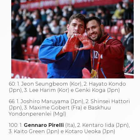
60: 1. Jeon Seungbeom (Kor), 2. Hayato Kondo
(Jpn), 3. Lee Harim (Kor) e Genki Koga (Jpn)
66: 1. Joshiro Maruyama (Jpn), 2. Shinsei Hattori
(Jpn), 3. Maxime Gobert (Fra) e Baskhuu
Yondonperenlei (Mgl)
100: 1.
Gennaro Pirelli
(Ita), 2. Kentaro Iida (Jpn),
3. Kaito Green (Jpn) e Kotaro Ueoka (Jpn)