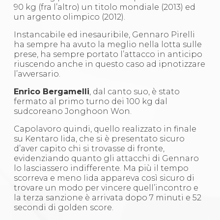
Abilitazioni
90 kg (fra l’altro) un titolo mondiale (2013) ed
Sportello Fiscale
un argento olimpico (2012).
News
Modulistica
Instancabile ed inesauribile, Gennaro Pirelli
FAQ
ha sempre ha avuto la meglio nella lotta sulle
Quesiti fiscali
prese, ha sempre portato l’attacco in anticipo
Sostenibilità
riuscendo anche in questo caso ad ipnotizzare
Documenti
l’avversario.
Enrico Bergamelli
, dal canto suo, è stato
fermato al primo turno dei 100 kg dal
sudcoreano Jonghoon Won.
Capolavoro quindi, quello realizzato in finale
su Kentaro Iida, che si è presentato sicuro
d’aver capito chi si trovasse di fronte,
evidenziando quanto gli attacchi di Gennaro
lo lasciassero indifferente. Ma più il tempo
scorreva e meno Iida appareva così sicuro di
trovare un modo per vincere quell’incontro e
la terza sanzione è arrivata dopo 7 minuti e 52
secondi di golden score.