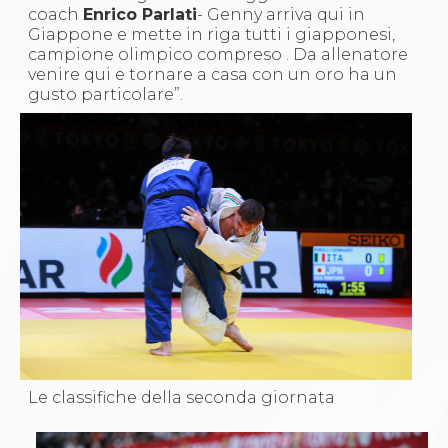
coach
Enrico Parlati
- Genny arriva qui in
Giappone e mette in riga tutti i giapponesi,
campione olimpico compreso . Da allenatore
venire qui e tornare a casa con un oro ha un
gusto particolare”.
Le classifiche della seconda giornata