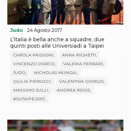
Gare e Risultati
Albi Federali
Arbitri
Lotta
La disciplina
News
Judo
24
Agosto
2017
Gare e Risultati
L’Italia è bella anche a squadre, due
Attività Didattica
quinti posti alle Universiadi a Taipei
Albi Federali
Karate
CAROLA PAISSONI,
ANNA RIGHETTI,
La disciplina
VINCENZO D'ARCO,
VALERIA FERRARI,
News
Gare e Risultati
JUDO,
NICHOLAS MUNGAI,
Attività Didattica
GIULIA PIERUCCI,
VALENTINA GIORGIS,
Albi Federali
Arti marziali
MASSIMO SULLI,
ANDREA REGIS,
Aikido
#SUTAIPEI2017,
Ju Jitsu
Sumo
Capoeira
Grappling
BJJ
Pancrazio/Pankration