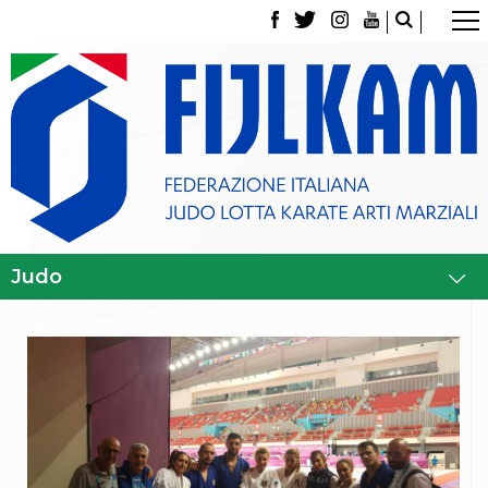
La Federazione
Tesseramento
Contatti
Norme e modulistica Affiliazioni e Tesseramenti
Polizza Assicurativa
Classifica Società Sportive con più di 100 atleti
tesserati
Azzurri
Giustizia Sportiva
Gare e Risultati
Archivio eventi
Dove siamo
Media
Partners
Trasparenza
Judo
La disciplina
News
Attività Didattica