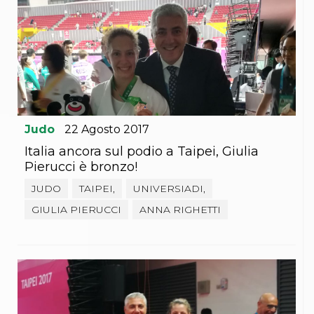
Abilitazioni
Sportello Fiscale
News
Modulistica
FAQ
Quesiti fiscali
Sostenibilità
Documenti
Judo
22
Agosto
2017
Italia ancora sul podio a Taipei, Giulia
Pierucci è bronzo!
JUDO
TAIPEI,
UNIVERSIADI,
GIULIA PIERUCCI
ANNA RIGHETTI