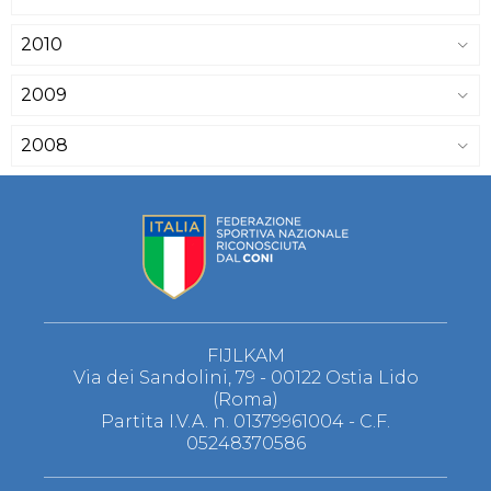
2010
2009
2008
FIJLKAM
Via dei Sandolini, 79 - 00122 Ostia Lido
(Roma)
Partita I.V.A. n. 01379961004 - C.F.
05248370586