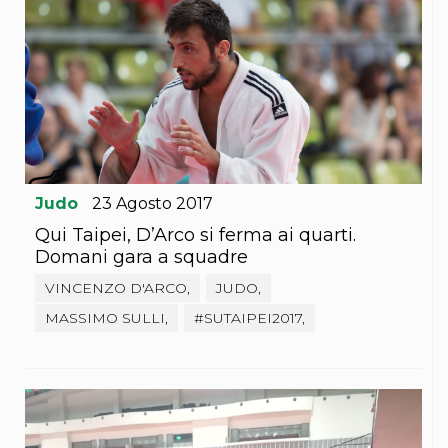
S'istrumpa
News
Calendario Attività
Difesa Personale MGA
La disciplina
News
Merchandising
Mappa del sito
Cerca
Contatti
Judo
23
Agosto
2017
News
Cookies Accept
Qui Taipei, D’Arco si ferma ai quarti.
Newsletter
Domani gara a squadre
Catalogo formativo
VINCENZO D'ARCO,
JUDO,
Webinar
Corsi Monotematici
MASSIMO SULLI,
#SUTAIPEI2017,
Corsi di Specializzazione
Corsi FIJLKAM-FISDIR
Corsi Preparatore Fisico
Edutraining class - Didattica infantile
Corso dirigenti sportivi
Corso Direttore di Gara