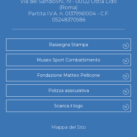
Via dei Sandolini, 79 - 00122 Ostia Lido
(Roma)
Partita I.V.A. n. 01379961004 - C.F.
05248370586
Rassegna Stampa
Museo Sport Combattimento
Fondazione Matteo Pellicone
Polizza assicurativa
Scarica il logo
Mappa del Sito