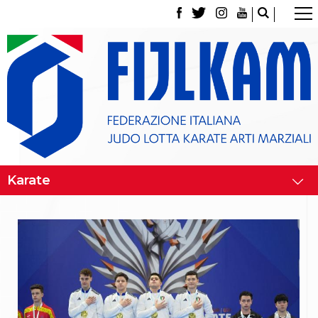
La Federazione
Tesseramento
Contatti
Norme e modulistica Affiliazioni e Tesseramenti
Polizza Assicurativa
Classifica Società Sportive con più di 100 atleti
tesserati
Azzurri
Giustizia Sportiva
Gare e Risultati
Archivio eventi
Dove siamo
Media
Partners
Trasparenza
Judo
La disciplina
News
Attività Didattica