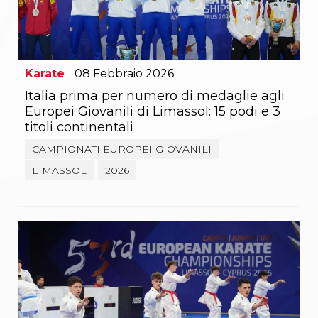
Gare e Risultati
Albi Federali
Arbitri
Lotta
La disciplina
News
Karate
08
Febbraio
2026
Gare e Risultati
Italia prima per numero di medaglie agli
Attività Didattica
Europei Giovanili di Limassol: 15 podi e 3
Albi Federali
titoli continentali
Karate
La disciplina
CAMPIONATI EUROPEI GIOVANILI
News
LIMASSOL
2026
Gare e Risultati
Attività Didattica
Albi Federali
Arti marziali
Aikido
Ju Jitsu
Sumo
Capoeira
Grappling
BJJ
Pancrazio/Pankration