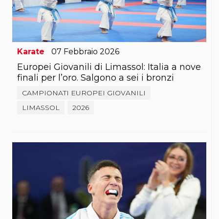
S'istrumpa
News
Calendario Attività
Difesa Personale MGA
La disciplina
Karate
07
Febbraio
2026
News
Merchandising
Europei Giovanili di Limassol: Italia a nove
Mappa del sito
finali per l’oro. Salgono a sei i bronzi
Cerca
CAMPIONATI EUROPEI GIOVANILI
Contatti
News
LIMASSOL
2026
Cookies Accept
Newsletter
Catalogo formativo
Webinar
Corsi Monotematici
Corsi di Specializzazione
Corsi FIJLKAM-FISDIR
Corsi Preparatore Fisico
Edutraining class - Didattica infantile
Corso dirigenti sportivi
Corso Direttore di Gara