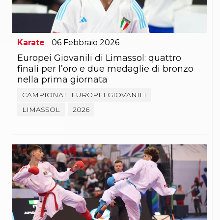
Abilitazioni
Sportello Fiscale
News
Modulistica
FAQ
Karate
06
Febbraio
2026
Quesiti fiscali
Europei Giovanili di Limassol: quattro
Sostenibilità
finali per l’oro e due medaglie di bronzo
Documenti
nella prima giornata
CAMPIONATI EUROPEI GIOVANILI
LIMASSOL
2026