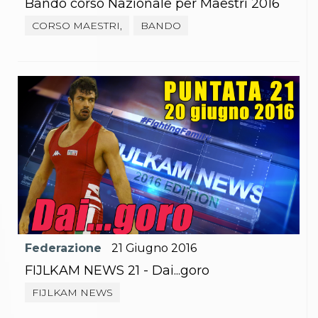
Bando corso Nazionale per Maestri 2016
Abilitazioni
Sportello Fiscale
CORSO MAESTRI,
BANDO
News
Modulistica
FAQ
Quesiti fiscali
Sostenibilità
Documenti
Federazione
21
Giugno
2016
FIJLKAM NEWS 21 - Dai...goro
FIJLKAM NEWS