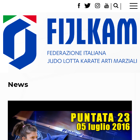
La Federazione
Tesseramento
Contatti
Norme e modulistica Affiliazioni e Tesseramenti
Polizza Assicurativa
Classifica Società Sportive con più di 100 atleti
tesserati
Azzurri
Giustizia Sportiva
Gare e Risultati
News
Archivio eventi
Dove siamo
Media
Partners
Trasparenza
Judo
La disciplina
News
Attività Didattica