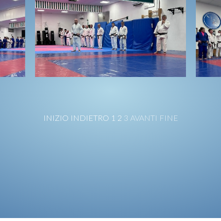
INIZIO
INDIETRO
1
2
3
AVANTI
FINE