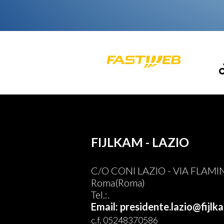
FIJLKAM - LAZIO
C/O CONI LAZIO - VIA FLAMI
Roma(Roma)
Tel.:.
Email: presidente.lazio@fijlka
c.f. 05248370586