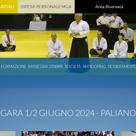
RZIALI
DIFESA PERSONALE MGA
Area Riservata
E FORMAZIONE
RASSEGNA STAMPA
SOCIETÀ
ANTIDOPING
TESSERAMENT
GARA 1/2 GIUGNO 2024 - PALIANO