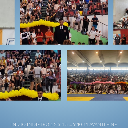
INIZIO
INDIETRO
1
2
3
4
5
…
9
10
11
AVANTI
FINE