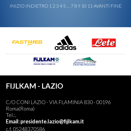
INIZIO
INDIETRO
1
2
3
4
5
…
7
8
9
10
11
AVANTI
FINE
FIJLKAM - LAZIO
C/O CONI LAZIO - VIA FLAMINIA 830 - 00196
Roma(Roma)
Tel.:.
Email: presidente.lazio@fijlkam.it
c.f. 05248370586