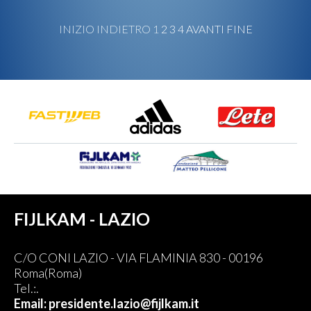
INIZIO
INDIETRO
1
2
3
4
AVANTI
FINE
FIJLKAM - LAZIO
C/O CONI LAZIO - VIA FLAMINIA 830 - 00196
Roma(Roma)
Tel.:.
Email: presidente.lazio@fijlkam.it