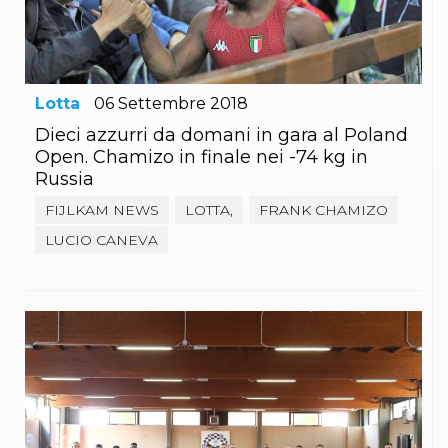
Gare e Risultati
Albi Federali
Arbitri
Lotta
La disciplina
News
Lotta
06
Settembre
2018
Gare e Risultati
Dieci azzurri da domani in gara al Poland
Attività Didattica
Open. Chamizo in finale nei -74 kg in
Albi Federali
Russia
Karate
La disciplina
FIJLKAM NEWS
LOTTA,
FRANK CHAMIZO
News
LUCIO CANEVA
Gare e Risultati
Attività Didattica
Albi Federali
Arti marziali
Aikido
Ju Jitsu
Sumo
Capoeira
Grappling
BJJ
Pancrazio/Pankration