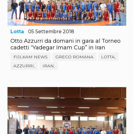
S'istrumpa
News
Calendario Attività
Difesa Personale MGA
La disciplina
Lotta
05
Settembre
2018
News
Merchandising
Otto Azzurri da domani in gara al Torneo
Mappa del sito
cadetti “Yadegar Imam Cup” in Iran
Cerca
FIJLKAM NEWS
GRECO ROMANA
LOTTA,
Contatti
News
AZZURRI,
IRAN,
Cookies Accept
Newsletter
Catalogo formativo
Webinar
Corsi Monotematici
Corsi di Specializzazione
Corsi FIJLKAM-FISDIR
Corsi Preparatore Fisico
Edutraining class - Didattica infantile
Corso dirigenti sportivi
Corso Direttore di Gara