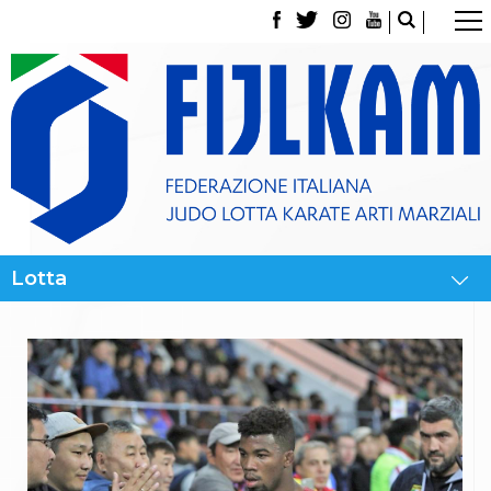
La Federazione
Tesseramento
Contatti
Norme e modulistica Affiliazioni e Tesseramenti
Polizza Assicurativa
Classifica Società Sportive con più di 100 atleti
tesserati
Azzurri
Giustizia Sportiva
Gare e Risultati
Archivio eventi
Dove siamo
Media
Partners
Trasparenza
Judo
La disciplina
News
Attività Didattica