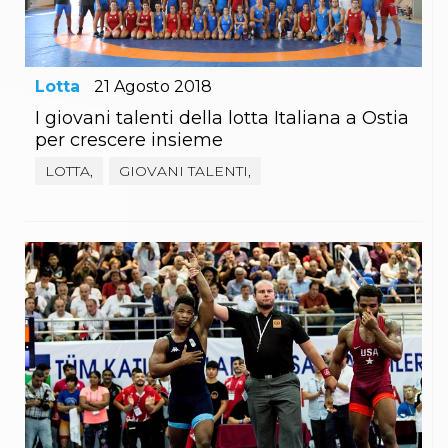
Abilitazioni
Sportello Fiscale
News
Modulistica
FAQ
Lotta
21
Agosto
2018
Quesiti fiscali
I giovani talenti della lotta Italiana a Ostia
Sostenibilità
per crescere insieme
Documenti
LOTTA,
GIOVANI TALENTI,