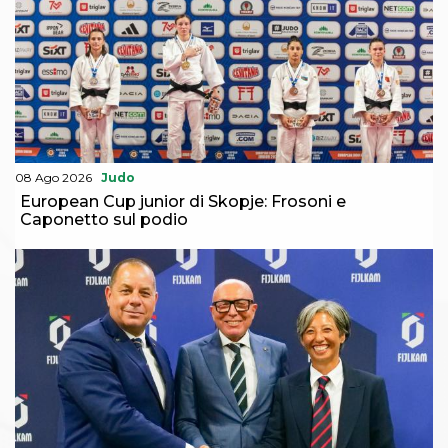
Abilitazioni
Sportello Fiscale
News
Modulistica
FAQ
Quesiti fiscali
Sostenibilità
Documenti
08 Ago 2026
Judo
European Cup junior di Skopje: Frosoni e
Caponetto sul podio