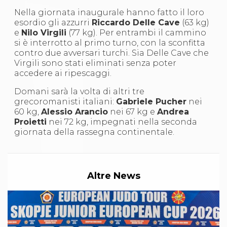
S'istrumpa
Nella giornata inaugurale hanno fatto il loro
News
esordio gli azzurri
Riccardo Delle Cave
(63 kg)
Calendario Attività
e
Nilo Virgili
(77 kg). Per entrambi il cammino
Difesa Personale MGA
si è interrotto al primo turno, con la sconfitta
La disciplina
contro due avversari turchi. Sia Delle Cave che
News
Virgili sono stati eliminati senza poter
Merchandising
accedere ai ripescaggi.
Mappa del sito
Cerca
Domani sarà la volta di altri tre
Contatti
grecoromanisti italiani:
Gabriele Pucher
nei
News
60 kg,
Alessio Arancio
nei 67 kg e
Andrea
Cookies Accept
Proietti
nei 72 kg, impegnati nella seconda
Newsletter
giornata della rassegna continentale.
Catalogo formativo
Webinar
Corsi Monotematici
Corsi di Specializzazione
Altre News
Corsi FIJLKAM-FISDIR
Corsi Preparatore Fisico
Edutraining class - Didattica infantile
Corso dirigenti sportivi
Corso Direttore di Gara