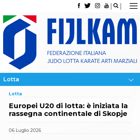
La Federazione
Tesseramento
Contatti
Norme e modulistica Affiliazioni e Tesseramenti
Polizza Assicurativa
Classifica Società Sportive con più di 100 atleti
tesserati
Azzurri
Giustizia Sportiva
Gare e Risultati
Archivio eventi
Dove siamo
Lotta
Media
Partners
Europei U20 di lotta: è iniziata la
Trasparenza
rassegna continentale di Skopje
Judo
La disciplina
News
06
Luglio
2026
Attività Didattica