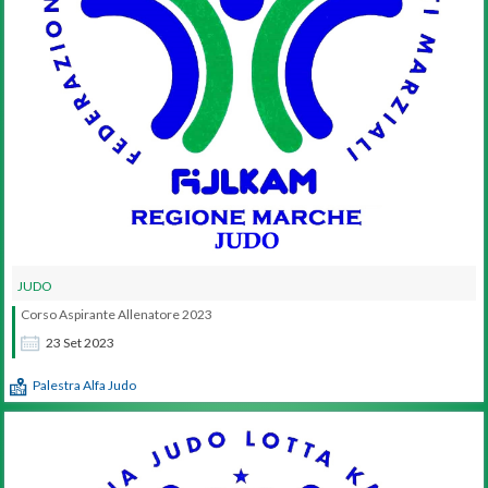
JUDO
Corso Aspirante Allenatore 2023
23
Set
2023
Palestra Alfa Judo