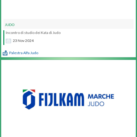
JUDO
Incontro di studio dei Kata di Judo
23
Nov
2024
Palestra Alfa Judo