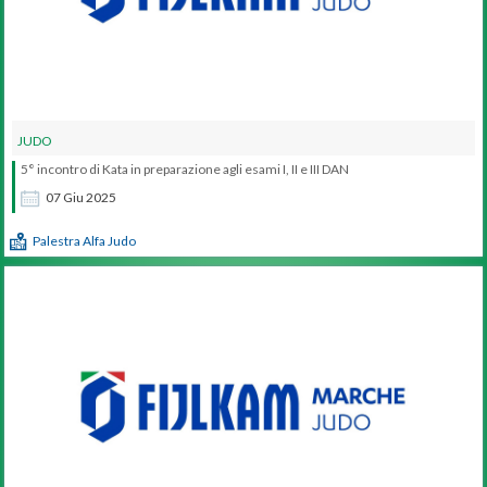
JUDO
5° incontro di Kata in preparazione agli esami I, II e III DAN
07
Giu
2025
Palestra Alfa Judo