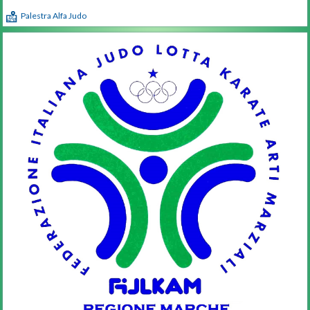
Palestra Alfa Judo