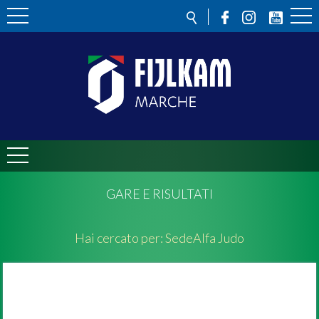
GARE E RISULTATI
Hai cercato per:
Sede
Alfa Judo