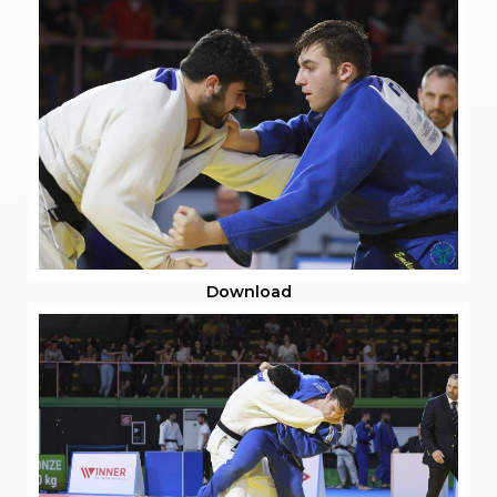
S'istrumpa
News
Calendario Attività
Difesa Personale MGA
La disciplina
News
Merchandising
Mappa del sito
Cerca
Contatti
News
Cookies Accept
Newsletter
Download
Catalogo formativo
Webinar
Corsi Monotematici
Corsi di Specializzazione
Corsi FIJLKAM-FISDIR
Corsi Preparatore Fisico
Edutraining class - Didattica infantile
Corso dirigenti sportivi
Corso Direttore di Gara