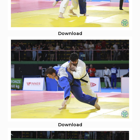
Abilitazioni
Sportello Fiscale
News
Modulistica
FAQ
Quesiti fiscali
Download
Sostenibilità
Documenti
Download