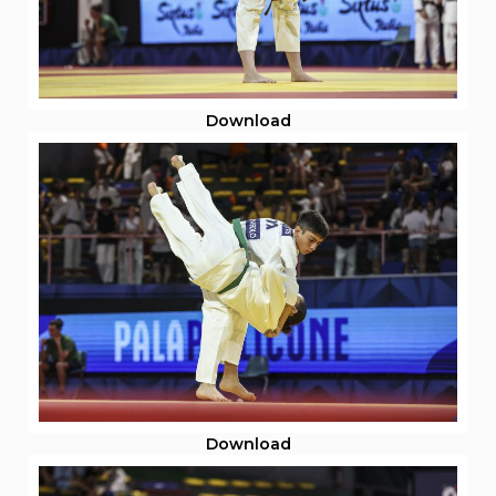
Abilitazioni
Sportello Fiscale
News
Modulistica
FAQ
Quesiti fiscali
Download
Sostenibilità
Documenti
Download