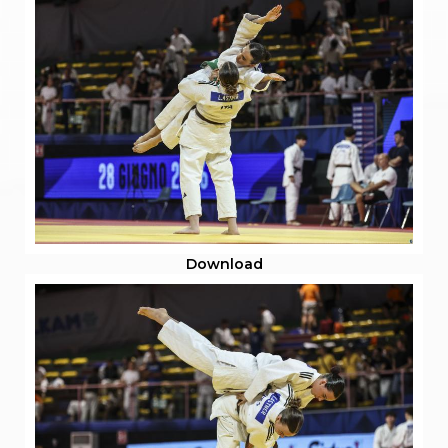
S'istrumpa
News
Calendario Attività
Difesa Personale MGA
La disciplina
News
Merchandising
Mappa del sito
Cerca
Contatti
News
Cookies Accept
Newsletter
Download
Catalogo formativo
Webinar
Corsi Monotematici
Corsi di Specializzazione
Corsi FIJLKAM-FISDIR
Corsi Preparatore Fisico
Edutraining class - Didattica infantile
Corso dirigenti sportivi
Corso Direttore di Gara