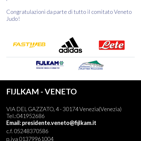
Congratulazioni da parte di tutto il comitato Veneto
Judo!
FIJLKAM - VENETO
VIA DEL GAZZATO, 4 - 30174 Venezia(Venezia)
Tel.:041952686
Email: presidente.veneto@fijlkam.it
c.f. 05248370586
p.iva 01379961004