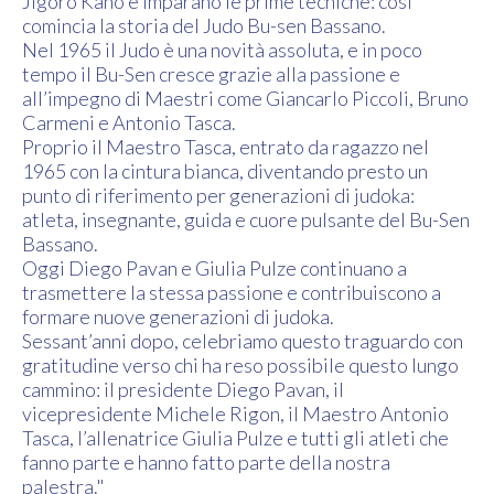
Jigoro Kano e imparano le prime tecniche: così
comincia la storia del Judo Bu-sen Bassano.
Nel 1965 il Judo è una novità assoluta, e in poco
tempo il Bu-Sen cresce grazie alla passione e
all’impegno di Maestri come Giancarlo Piccoli, Bruno
Carmeni e Antonio Tasca.
Proprio il Maestro Tasca, entrato da ragazzo nel
1965 con la cintura bianca, diventando presto un
punto di riferimento per generazioni di judoka:
atleta, insegnante, guida e cuore pulsante del Bu-Sen
Bassano.
Oggi Diego Pavan e Giulia Pulze continuano a
trasmettere la stessa passione e contribuiscono a
formare nuove generazioni di judoka.
Sessant’anni dopo, celebriamo questo traguardo con
gratitudine verso chi ha reso possibile questo lungo
cammino: il presidente Diego Pavan, il
vicepresidente Michele Rigon, il Maestro Antonio
Tasca, l’allenatrice Giulia Pulze e tutti gli atleti che
fanno parte e hanno fatto parte della nostra
palestra."