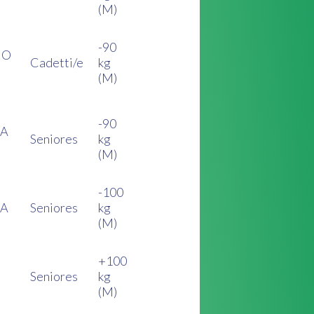
(M)
-90
NO
Cadetti/e
kg
(M)
-90
CA
Seniores
kg
(M)
-100
CA
Seniores
kg
(M)
+100
Seniores
kg
(M)