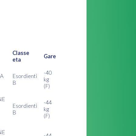
Classe
Gare
eta
-40
IA
Esordienti
kg
B
(F)
NE
-44
Esordienti
kg
B
(F)
NE
-44