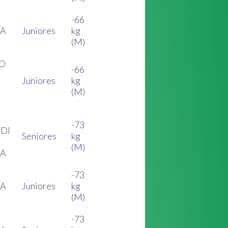
-66
CA
Juniores
kg
(M)
DO
-66
Juniores
kg
(M)
-73
 DI
Seniores
kg
(M)
CA
-73
CA
Juniores
kg
(M)
-73