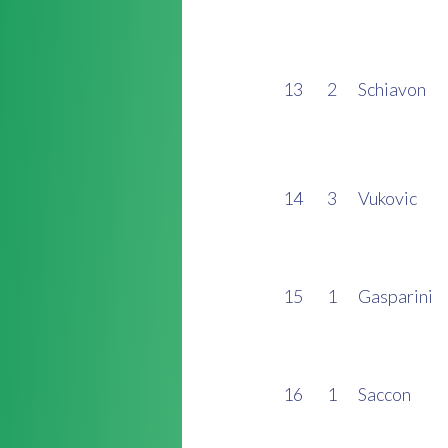
13
2
Schiavon
14
3
Vukovic
15
1
Gasparini
16
1
Saccon