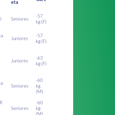
eta
-57
O
Seniores
kg (F)
ca
-57
Juniores
kg (F)
-63
Juniores
kg (F)
-60
ca
Seniores
kg
(M)
OR
-60
Seniores
kg
(M)