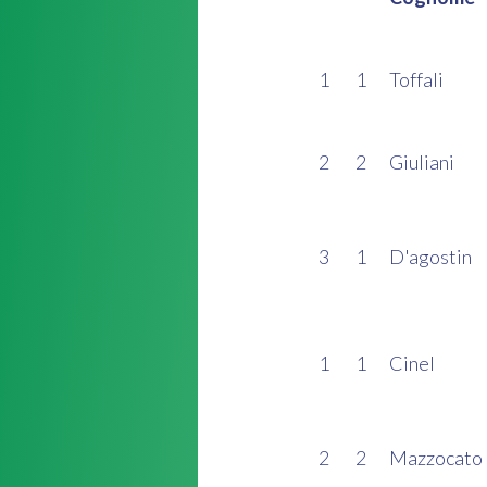
1
1
Toffali
2
2
Giuliani
3
1
D'agostin
1
1
Cinel
2
2
Mazzocato