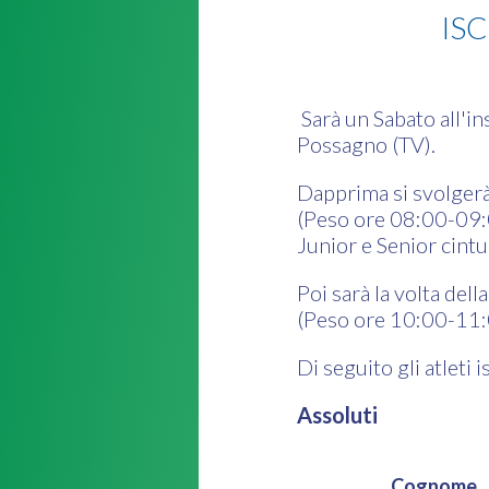
ISC
Sarà un Sabato all'i
Possagno (TV).
Dapprima si svolgerà
(Peso ore 08:00-09:00
Junior e Senior cintu
Poi sarà la volta del
(Peso ore 10:00-11:0
Di seguito gli atleti is
Assoluti
Cognome