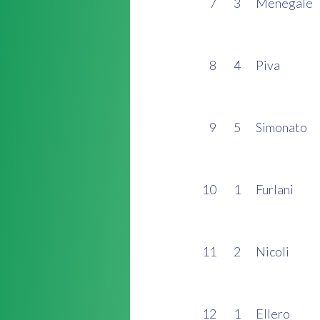
7
3
Menegale
8
4
Piva
9
5
Simonato
10
1
Furlani
11
2
Nicoli
12
1
Ellero