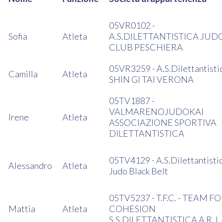
05VR0102 -
Sofia
Atleta
A.S.DILETTANTISTICA JUD
CLUB PESCHIERA
05VR3259 - A.S.Dilettantisti
Camilla
Atleta
SHIN GI TAI VERONA
05TV1887 -
VALMARENOJUDOKAI
Irene
Atleta
ASSOCIAZIONE SPORTIVA
DILETTANTISTICA
05TV4129 - A.S.Dilettantisti
Alessandro
Atleta
Judo Black Belt
05TV5237 - T.F.C. - TEAM F
Mattia
Atleta
COHESION
S.S.DILETTANTISTICA A R. L.