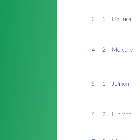
3
1
De Luca
4
2
Melcore
5
1
Jelmoni
6
2
Lubrano