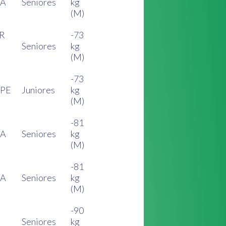
CA
Seniores
kg
(M)
OR
-73
Seniores
kg
(M)
-73
IPE
Juniores
kg
(M)
-81
CA
Seniores
kg
(M)
-81
CA
Seniores
kg
(M)
-90
Seniores
kg