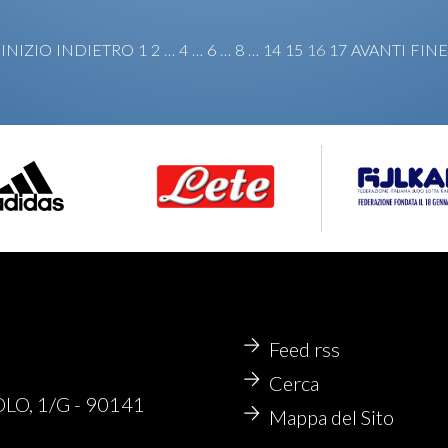
INIZIO
INDIETRO
1
2
…
4
…
6
…
8
…
14
15
16
17
AVANTI
FINE
Feed rss
Cerca
O, 1/G - 90141
Mappa del Sito