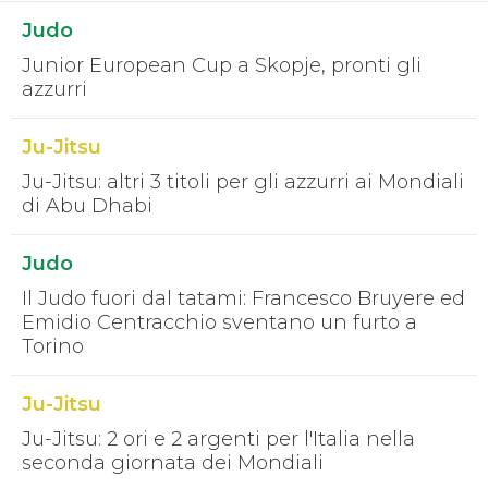
S'istrumpa
Judo
News
Calendario Attività
Junior European Cup a Skopje, pronti gli
Difesa Personale MGA
azzurri
La disciplina
News
Ju-Jitsu
Merchandising
Mappa del sito
Ju-Jitsu: altri 3 titoli per gli azzurri ai Mondiali
Cerca
di Abu Dhabi
Contatti
News
Cookies Accept
Judo
Newsletter
Il Judo fuori dal tatami: Francesco Bruyere ed
Catalogo formativo
Webinar
Emidio Centracchio sventano un furto a
Corsi Monotematici
Torino
Corsi di Specializzazione
Corsi FIJLKAM-FISDIR
Ju-Jitsu
Corsi Preparatore Fisico
Edutraining class - Didattica infantile
Ju-Jitsu: 2 ori e 2 argenti per l'Italia nella
Corso dirigenti sportivi
seconda giornata dei Mondiali
Corso Direttore di Gara