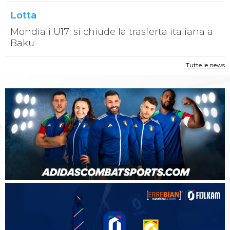
Abilitazioni
Sportello Fiscale
Lotta
News
Mondiali U17: si chiude la trasferta italiana a
Modulistica
Baku
FAQ
Quesiti fiscali
Sostenibilità
Tutte le news
Documenti