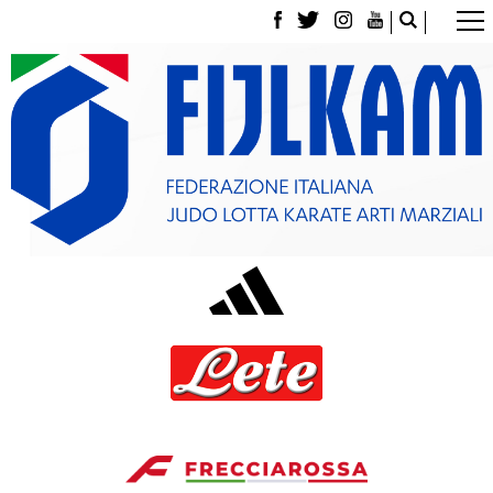
La Federazione
Tesseramento
Contatti
Norme e modulistica Affiliazioni e Tesseramenti
Polizza Assicurativa
Classifica Società Sportive con più di 100 atleti
tesserati
Azzurri
Giustizia Sportiva
Gare e Risultati
Archivio eventi
Dove siamo
Media
Partners
Trasparenza
Judo
La disciplina
News
Attività Didattica