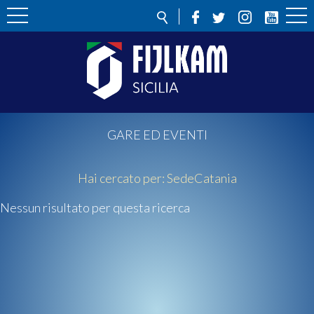
GARE ED EVENTI
Hai cercato per:
Sede
Catania
Nessun risultato per questa ricerca