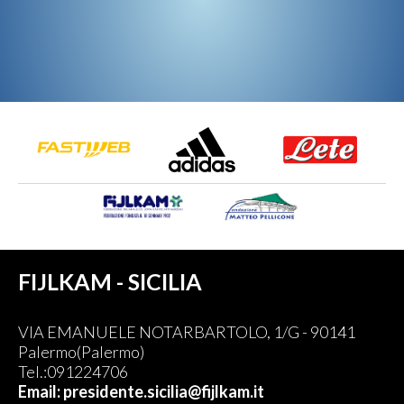
FIJLKAM - SICILIA
VIA EMANUELE NOTARBARTOLO, 1/G - 90141
Palermo(Palermo)
Tel.:091224706
Email: presidente.sicilia@fijlkam.it