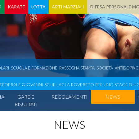
O
KARATE
LOTTA
ARTI MARZIALI
DIFESA PERSONALE M
LARI
SCUOLA E FORMAZIONE
RASSEGNA STAMPA
SOCIETÀ
ANTIDOPING
 FEDERALE GIOVANNI SCHILLACI A ROVERETO PER UNO STAGE DI L
MA
GARE E
REGOLAMENTI
NEWS
RISULTATI
NEWS