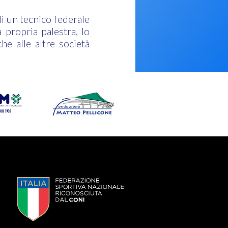
di un tecnico federale
 propria palestra, lo
he alle altre società