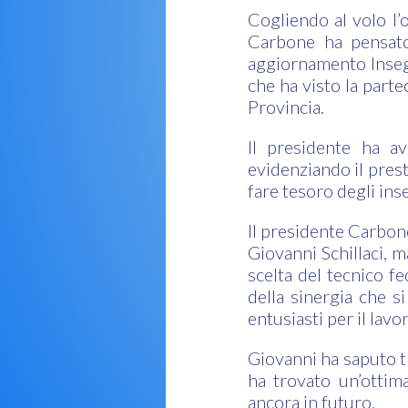
Cogliendo al volo l’
Carbone ha pensato
aggiornamento Insegn
che ha visto la parte
Provincia.
Il presidente ha a
evidenziando il prest
fare tesoro degli in
Il presidente Carbone
Giovanni Schillaci, ma
scelta del tecnico fe
della sinergia che s
entusiasti per il lav
Giovanni ha saputo tr
ha trovato un’ottim
ancora in futuro.