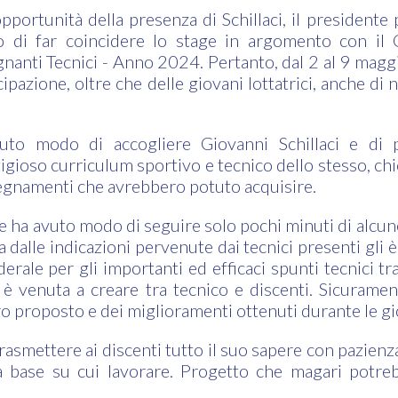
opportunità della presenza di Schillaci, il presidente
 di far coincidere lo stage in argomento con il C
anti Tecnici - Anno 2024. Pertanto, dal 2 al 9 maggio
cipazione, oltre che delle giovani lottatrici, anche di 
vuto modo di accogliere Giovanni Schillaci e di p
igioso curriculum sportivo e tecnico dello stesso, ch
segnamenti che avrebbero potuto acquisire.
 ha avuto modo di seguire solo pochi minuti di alcune
 dalle indicazioni pervenute dai tecnici presenti gli è 
derale per gli importanti ed efficaci spunti tecnici tr
i è venuta a creare tra tecnico e discenti. Sicuramen
oro proposto e dei miglioramenti ottenuti durante le gi
asmettere ai discenti tutto il suo sapere con pazienz
a base su cui lavorare. Progetto che magari potr