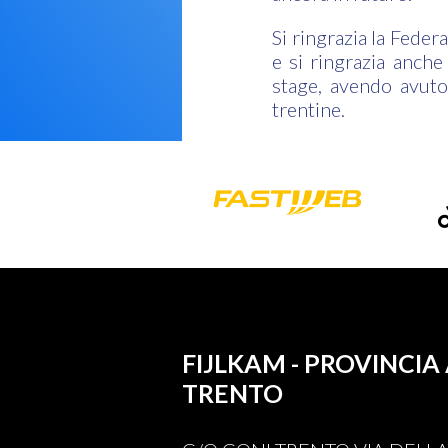
Si ringrazia la Feder
e si ringrazia anche
stage, avendo avuto 
trentine.
FIJLKAM - PROVINC
TRENTO