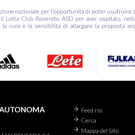
azione nazionale per l’opportunità di poter usufruire 
 il Lotta Club Rovereto ASD per aver ospitato, nella
la cura e la sensibilità di allargare la proposta anc
IA AUTONOMA
Feed rss
Cerca
Mappa del Sito