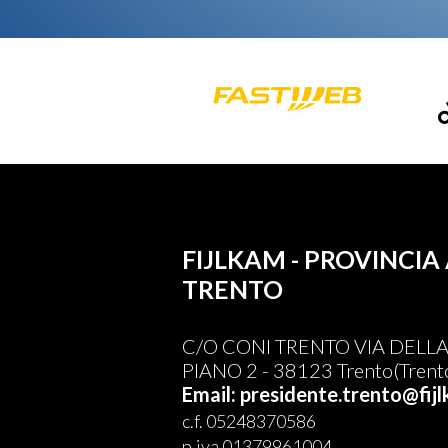
FIJLKAM - PROVINC
TRENTO
C/O CONI TRENTO VIA DELL
PIANO 2 - 38123 Trento(Trent
Email: presidente.trento@fijl
c.f. 05248370586
p.iva 01379961004