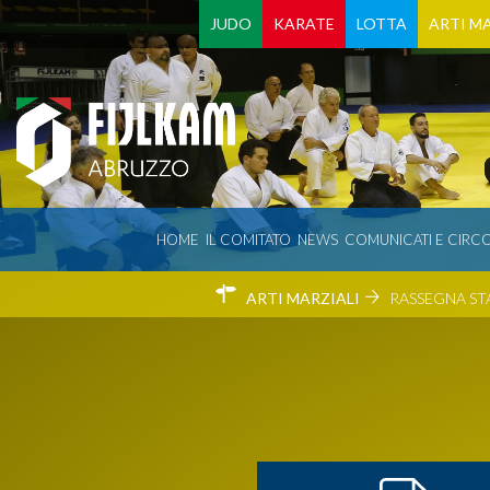
JUDO
KARATE
LOTTA
ARTI MA
HOME
IL COMITATO
NEWS
COMUNICATI E CIRCO
ARTI MARZIALI
RASSEGNA ST