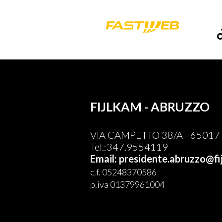
FIJLKAM - ABRUZZO
VIA CAMPETTO 38/A - 65017 
Tel.:347.9554119
Email: presidente.abruzzo@fij
c.f. 05248370586
p.iva 01379961004