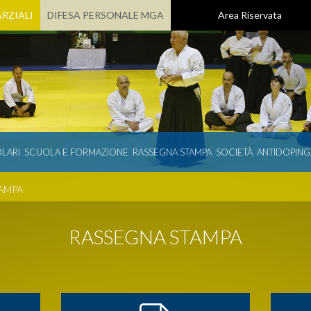
RZIALI
DIFESA PERSONALE MGA
Area Riservata
LARI
SCUOLA E FORMAZIONE
RASSEGNA STAMPA
SOCIETÀ
ANTIDOPING
AMPA
RASSEGNA STAMPA