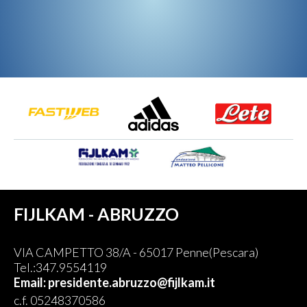
FIJLKAM - ABRUZZO
VIA CAMPETTO 38/A - 65017 Penne(Pescara)
Tel.:347.9554119
Email: presidente.abruzzo@fijlkam.it
c.f. 05248370586