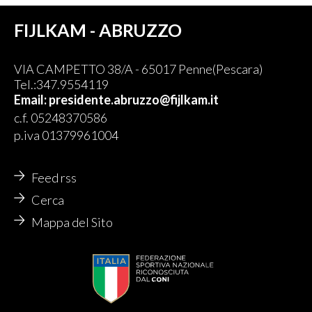
FIJLKAM - ABRUZZO
VIA CAMPETTO 38/A - 65017 Penne(Pescara)
Tel.:347.9554119
Email: presidente.abruzzo@fijlkam.it
c.f. 05248370586
p.iva 01379961004
Feed rss
Cerca
Mappa del Sito