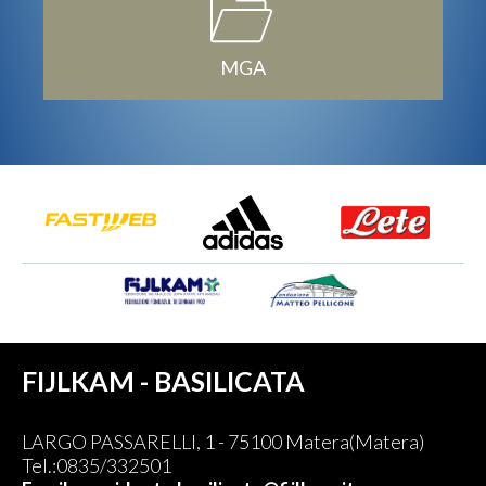
MGA
FIJLKAM - BASILICATA
LARGO PASSARELLI, 1 - 75100 Matera(Matera)
Tel.:0835/332501