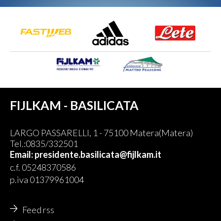
FIJLKAM - BASILICATA
LARGO PASSARELLI, 1 - 75100 Matera(Matera)
Tel.:0835/332501
Email: presidente.basilicata@fijlkam.it
c.f. 05248370586
p.iva 01379961004
Feed rss