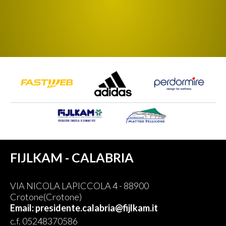
FIJLKAM - CALABRIA
VIA NICOLA LAPICCOLA 4 - 88900
Crotone(Crotone)
Email: presidente.calabria@fijlkam.it
c.f. 05248370586