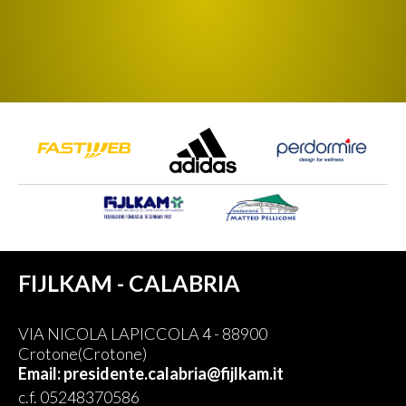
FIJLKAM - CALABRIA
VIA NICOLA LAPICCOLA 4 - 88900
Crotone(Crotone)
Email: presidente.calabria@fijlkam.it
c.f. 05248370586