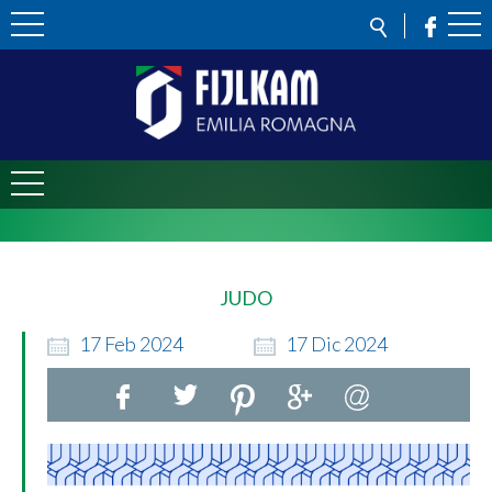
JUDO
17
Feb
2024
17
Dic
2024