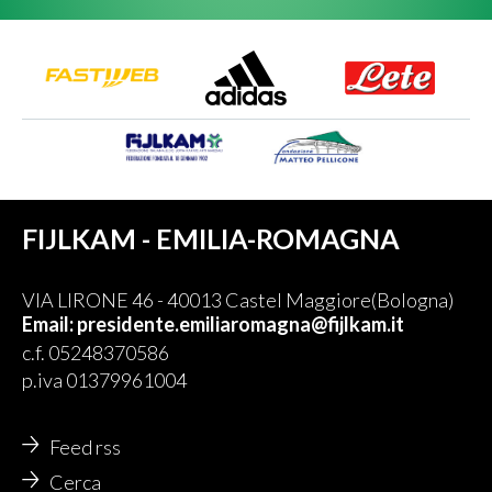
FIJLKAM - EMILIA-ROMAGNA
VIA LIRONE 46 - 40013 Castel Maggiore(Bologna)
Email: presidente.emiliaromagna@fijlkam.it
c.f. 05248370586
p.iva 01379961004
Feed rss
Cerca