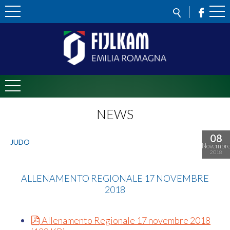
NEWS
08
JUDO
Novembr
2018
Judo
ALLENAMENTO REGIONALE 17 NOVEMBRE
2018
pdf
Allenamento Regionale 17 novembre 2018