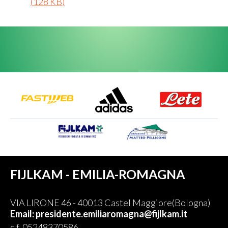
(
128 KB
)
FIJLKAM - EMILIA-ROMAGNA
VIA LIRONE 46 - 40013 Castel Maggiore(Bologna)
Email: presidente.emiliaromagna@fijlkam.it
c.f. 05248370586