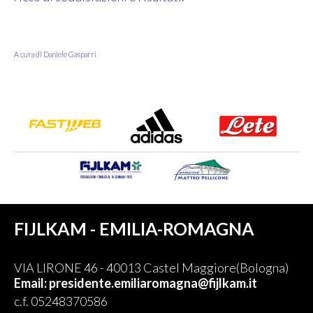
A cura di Daniele Gasparri
FIJLKAM - EMILIA-ROMAGNA
VIA LIRONE 46 - 40013 Castel Maggiore(Bologna)
Email: presidente.emiliaromagna@fijlkam.it
c.f. 05248370586