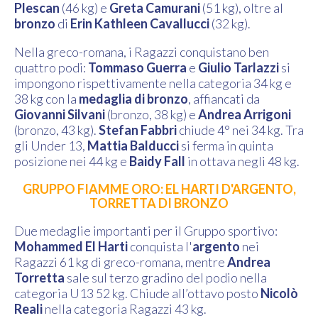
Plescan
(46 kg) e
Greta Camurani
(51 kg), oltre al
bronzo
di
Erin Kathleen Cavallucci
(32 kg).
Nella greco-romana, i Ragazzi conquistano ben
quattro podi:
Tommaso Guerra
e
Giulio Tarlazzi
si
impongono rispettivamente nella categoria 34 kg e
38 kg con la
medaglia di bronzo
, affiancati da
Giovanni Silvani
(bronzo, 38 kg) e
Andrea Arrigoni
(bronzo, 43 kg).
Stefan Fabbri
chiude 4° nei 34 kg. Tra
gli Under 13,
Mattia Balducci
si ferma in quinta
posizione nei 44 kg e
Baidy Fall
in ottava negli 48 kg.
GRUPPO FIAMME ORO: EL HARTI D'ARGENTO,
TORRETTA DI BRONZO
Due medaglie importanti per il Gruppo sportivo:
Mohammed El Harti
conquista l'
argento
nei
Ragazzi 61 kg di greco-romana, mentre
Andrea
Torretta
sale sul terzo gradino del podio nella
categoria U13 52 kg. Chiude all’ottavo posto
Nicolò
Reali
nella categoria Ragazzi 43 kg.