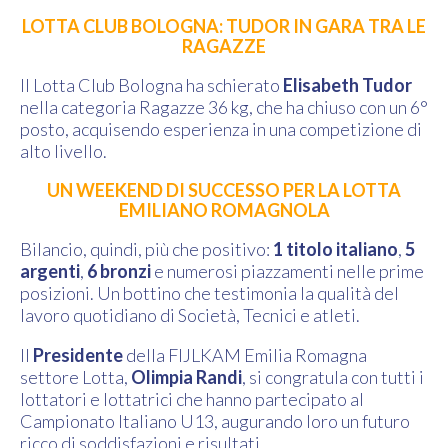
LOTTA CLUB BOLOGNA: TUDOR IN GARA TRA LE
RAGAZZE
Il Lotta Club Bologna ha schierato
Elisabeth Tudor
nella categoria Ragazze 36 kg, che ha chiuso con un 6°
posto, acquisendo esperienza in una competizione di
alto livello.
UN WEEKEND DI SUCCESSO PER LA LOTTA
EMILIANO ROMAGNOLA
Bilancio, quindi, più che positivo:
1 titolo italiano
,
5
argenti
,
6 bronzi
e numerosi piazzamenti nelle prime
posizioni. Un bottino che testimonia la qualità del
lavoro quotidiano di Società, Tecnici e atleti.
Il
Presidente
della FIJLKAM Emilia Romagna
settore Lotta,
Olimpia Randi
, si congratula con tutti i
lottatori e lottatrici che hanno partecipato al
Campionato Italiano U13, augurando loro un futuro
ricco di soddisfazioni e risultati.