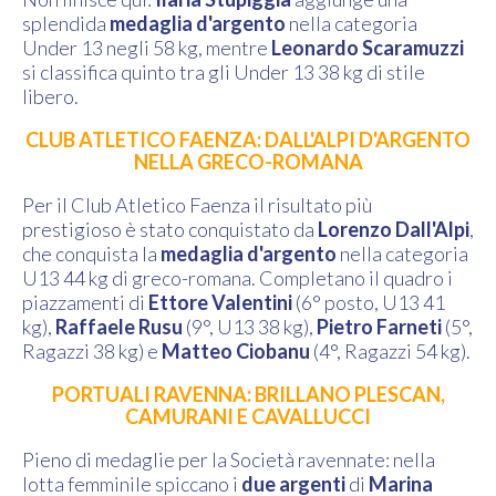
splendida
medaglia d'argento
nella categoria
Under 13 negli 58 kg, mentre
Leonardo Scaramuzzi
si classifica quinto tra gli Under 13 38 kg di stile
libero.
CLUB ATLETICO FAENZA: DALL'ALPI D'ARGENTO
NELLA GRECO-ROMANA
Per il Club Atletico Faenza il risultato più
prestigioso è stato conquistato da
Lorenzo Dall'Alpi
,
che conquista la
medaglia d'argento
nella categoria
U13 44 kg di greco-romana. Completano il quadro i
piazzamenti di
Ettore Valentini
(6° posto, U13 41
kg),
Raffaele Rusu
(9°, U13 38 kg),
Pietro Farneti
(5°,
Ragazzi 38 kg) e
Matteo Ciobanu
(4°, Ragazzi 54 kg).
PORTUALI RAVENNA: BRILLANO PLESCAN,
CAMURANI E CAVALLUCCI
Pieno di medaglie per la Società ravennate: nella
lotta femminile spiccano i
due argenti
di
Marina