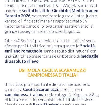
La manifestazione ha avuto un valore che va oltre i
semplici risultati sportivi: il PalaWojtyla sarà, infatti,
una delle
sedi ufficiali dei Giochi del Mediterraneo
Taranto 2026
, dove ospiterà le gare di lotta, judo e
karate, e il fine settimana ha rappresentato un
importante banco di prova organizzativo verso la
grande rassegna internazionale di agosto.
Oltre 40 Società provenienti da tutta Italia si sono
sfidate per i titoli tricolori, e tra queste le
Società
emiliano romagnole
hanno saputo distinguersi con
una nutrita rappresentanza e un bottino di
medaglie
di assoluto rilievo
.
USI IMOLA: CECILIA SCARAMUZZI
CAMPIONESSA D'ITALIA!
Il risultato più importante della competizione lo
conquista
Cecilia Scaramuzzi
, che si laurea
campionessa italiana
nella categoria Ragazze 32 kg
di lotta femminile, conquistando il titolo tricolore.
Non finisce qui:
Ilaria Stupiggia
aggiunge una