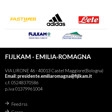
FIJLKAM - EMILIA-ROMAGNA
VIA LIRONE 46 - 40013 Castel Maggiore(Bologna)
Email: presidente.emiliaromagna@fijlkam.it
c.f. 05248370586
p.iva 01379961004
Feed rss
Cerca