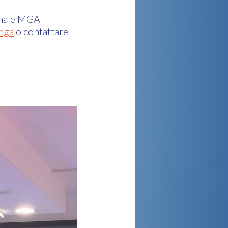
onale MGA
/mga
o contattare