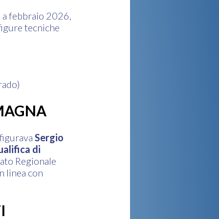
o a febbraio 2026,
figure tecniche
grado)
OMAGNA
 figurava
Sergio
ualifica di
tato Regionale
n linea con
I