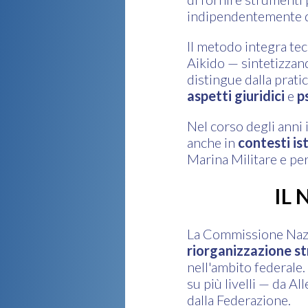
indipendentemente dal
Il metodo integra tecn
Aikido — sintetizzan
distingue dalla prati
aspetti
giuridici
e
p
Nel corso degli anni 
anche in
contesti ist
Marina Militare e per 
IL
La Commissione Nazi
riorganizzazione st
nell'ambito federale
su più livelli — da A
dalla Federazione.