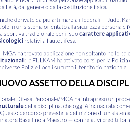
l'età, dal genere o dalla costituzione fisica.
iche derivate da più arti marziali federali — Judo, Kara
dole in un sistema orientato alla sicurezza personale
r
ca sportiva tradizionale per il suo
carattere applicati
sicologici
relativi all'autodifesa.
il MGA ha trovato applicazione non soltanto nelle pal
ituzionali
: la FIJLKAM ha attivato corsi per la Polizia 
diverse Polizie Locali su tutto il territorio nazionale.
 NUOVO ASSETTO DELLA DISCIPL
onale Difesa Personale/MGA ha intrapreso un proce
rutturale
della disciplina, che oggi è inquadrata co
. Questo percorso prevede la definizione di un sistema
llenatore Base fino a Maestro — con relativi crediti for