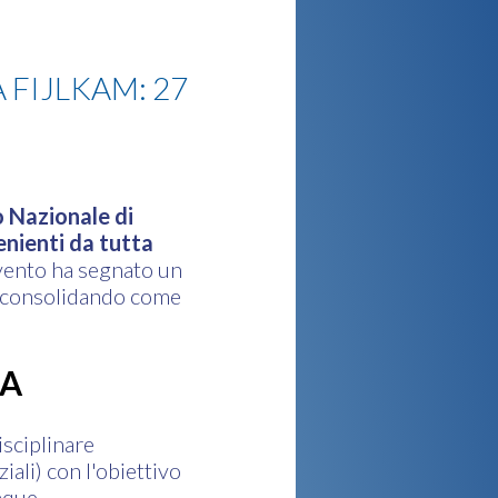
FIJLKAM: 27
 Nazionale di
enienti da tutta
evento ha segnato un
a consolidando come
GA
sciplinare
ali) con l'obiettivo
nque,