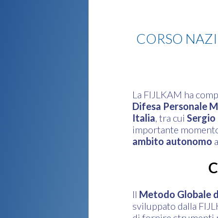
MGA
CORSO NAZI
La FIJLKAM ha compl
Difesa Personale 
Italia
, tra cui
Sergio
importante momento d
ambito autonomo
a
C
Il
Metodo Globale d
sviluppato dalla FIJL
di fornire strumenti p