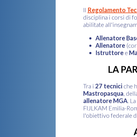
Il
Regolamento Tec
disciplina i corsi di
abilitate all'insegna
Allenatore Bas
Allenatore
(cor
Istruttore
e
Ma
LA PA
Tra i
27 tecnici
che h
Mastropasqua
, del
allenatore MGA
. L
FIJLKAM Emilia-Romagn
l'obiettivo federale di