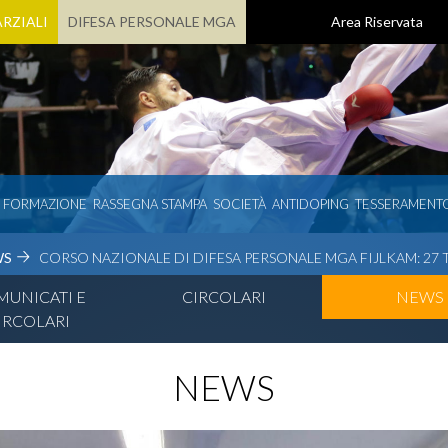
RZIALI
DIFESA PERSONALE MGA
Area Riservata
E FORMAZIONE
RASSEGNA STAMPA
SOCIETÀ
ANTIDOPING
TESSERAMENT
WS
CORSO NAZIONALE DI DIFESA PERSONALE MGA FIJLKAM: 27
UNICATI E
CIRCOLARI
NEWS
IRCOLARI
NEWS