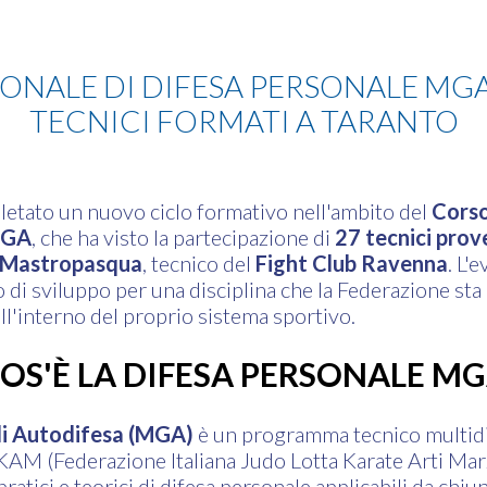
ONALE DI DIFESA PERSONALE MGA 
TECNICI FORMATI A TARANTO
etato un nuovo ciclo formativo nell'ambito del
Corso
MGA
, che ha visto la partecipazione di
27 tecnici prov
 Mastropasqua
, tecnico del
Fight Club Ravenna
. L'
i sviluppo per una disciplina che la Federazione st
ll'interno del proprio sistema sportivo.
OS'È LA DIFESA PERSONALE M
i Autodifesa (MGA)
è un programma tecnico multidi
KAM (Federazione Italiana Judo Lotta Karate Arti Marzi
ratici e teorici di difesa personale applicabili da chiu