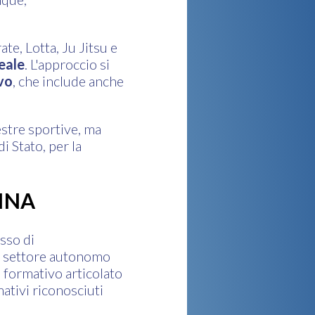
te, Lotta, Ju Jitsu e
eale
. L'approccio si
vo
, che include anche
estre sportive, ma
di Stato, per la
INA
sso di
me settore autonomo
 formativo articolato
mativi riconosciuti