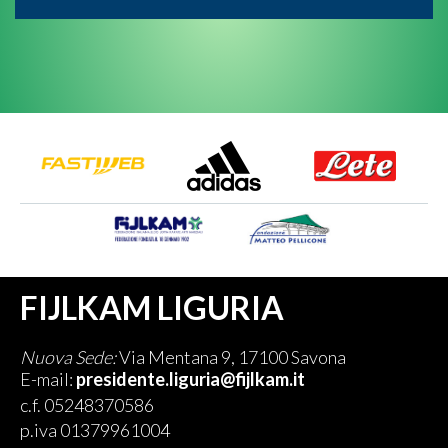
FIJLKAM LIGURIA
Nuova Sede:
Via Mentana 9, 17100 Savona
E-mail:
presidente.liguria@fijlkam.it
c.f. 05248370586
p.iva 01379961004