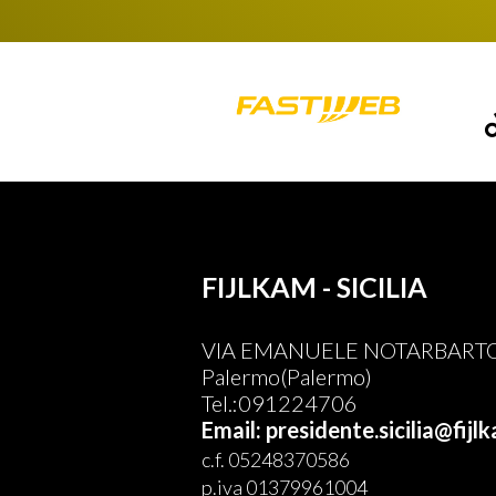
FIJLKAM - SICILIA
VIA EMANUELE NOTARBARTOL
Palermo(Palermo)
Tel.:091224706
Email: presidente.sicilia@fijlk
c.f. 05248370586
p.iva 01379961004