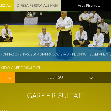
RZIALI
DIFESA PERSONALE MGA
Area Riservata
E FORMAZIONE
RASSEGNA STAMPA
SOCIETÀ
ANTIDOPING
TESSERAMENT
IKIDO
GARE E RISULTATI
JUJITSU
GARE E RISULTATI
erca