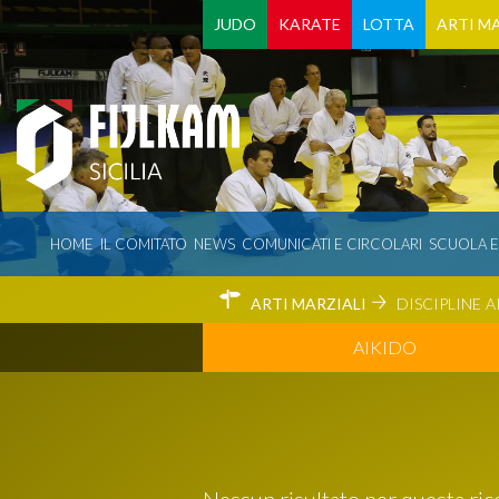
JUDO
KARATE
LOTTA
ARTI MA
HOME
IL COMITATO
NEWS
COMUNICATI E CIRCOLARI
SCUOLA 
ARTI MARZIALI
DISCIPLINE
A
AIKIDO
Nessun risultato per questa ric