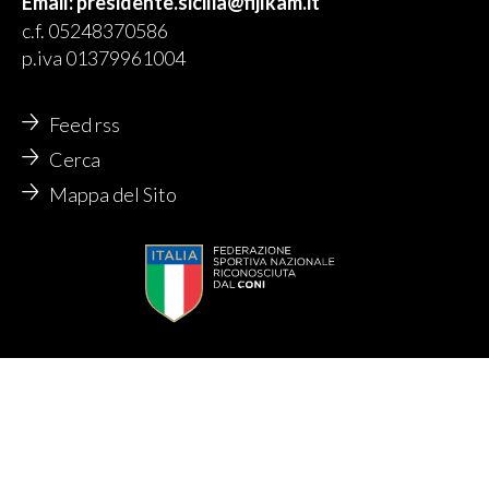
Email: presidente.sicilia@fijlkam.it
c.f. 05248370586
p.iva 01379961004
Feed rss
Cerca
Mappa del Sito