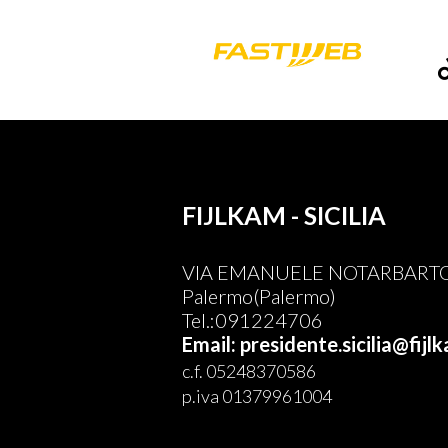
FIJLKAM - SICILIA
VIA EMANUELE NOTARBARTOL
Palermo(Palermo)
Tel.:091224706
Email: presidente.sicilia@fijlk
c.f. 05248370586
p.iva 01379961004