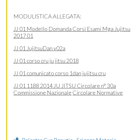
MODULISTICA ALLEGATA:
JJ 01 Modello Domanda Corsi Esami Mga Jujitsu
2017 01
JJ 01 JujitsuDan v02a
JJ 01 corso cru ju jitsu 2018
JJ 01 comunicato corso 1dan jujitsu cru
JJ 01 1188 2014 JU JITSU Circolare n° 30a
Commissione Nazionale
Circolare Normative