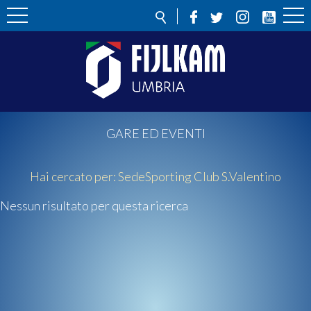
GARE ED EVENTI
Hai cercato per:
Sede
Sporting Club S.Valentino
Nessun risultato per questa ricerca