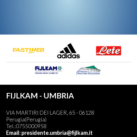
FIJLKAM - UMBRIA
VIA MARTIRI DEI LAGER, 65 - 06128
Perugia(Perugia)
Tel.:0755000958
Email: presidente.umbria@fijlkam.it