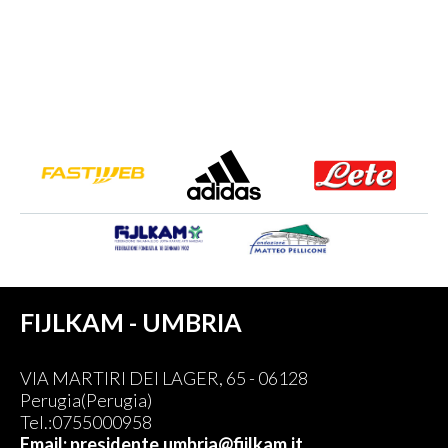
FIJLKAM - UMBRIA
VIA MARTIRI DEI LAGER, 65 - 06128
Perugia(Perugia)
Tel.:0755000958
Email: presidente.umbria@fijlkam.it