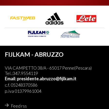
FIJLKAM - ABRUZZO
VIA CAMPETTO 38/A - 65017 Penne(Pescara)
Tel.:347.9554119
Email: presidente.abruzzo@fijlkam.it
c.f. 05248370586
p.iva 01379961004
Feed rss