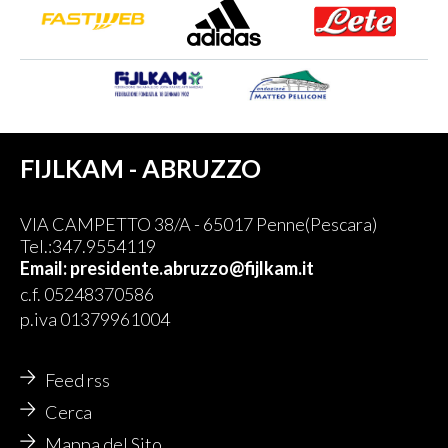
FIJLKAM - ABRUZZO
VIA CAMPETTO 38/A - 65017 Penne(Pescara)
Tel.:347.9554119
Email: presidente.abruzzo@fijlkam.it
c.f. 05248370586
p.iva 01379961004
Feed rss
Cerca
Mappa del Sito