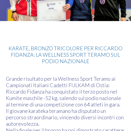
Karate
KARATE, BRONZO TRICOLORE PER RICCARDO
FIDANZA: LA WELLNESS SPORT TERAMO SUL
PODIO NAZIONALE
Grande risultato per la Wellness Sport Teramo ai
Campionati Italiani Cadetti FIJLKAM di Ostia:
Riccardo Fidanza ha conquistato il terzo posto nel
Kumite maschile -52 kg, salendo sul podio nazionale
al termine di una competizione con 64 atleti in gara.
Il giovane karateka teramano ha disputato un
percorso straordinario, vincendo diversi incontri con
autorevolezza.
Nella finale per il bronzo ha poi dimostrato carattere