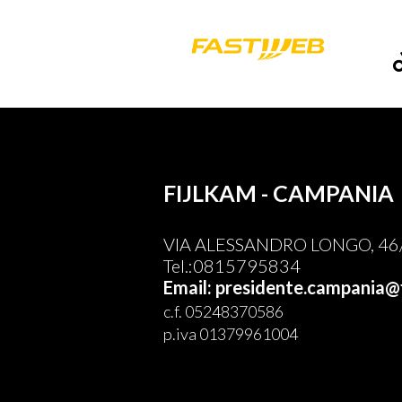
FIJLKAM - CAMPANIA
VIA ALESSANDRO LONGO, 46/E
Tel.:0815795834
Email: presidente.campania@f
c.f. 05248370586
p.iva 01379961004