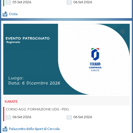
05
Set
2026
06
Set
2026
Ostia
KARATE
CORSO AGG. FORMAZIONE UDG - PDG
06
Set
2026
06
Set
2026
Palazzetto dello Sport di Cercola