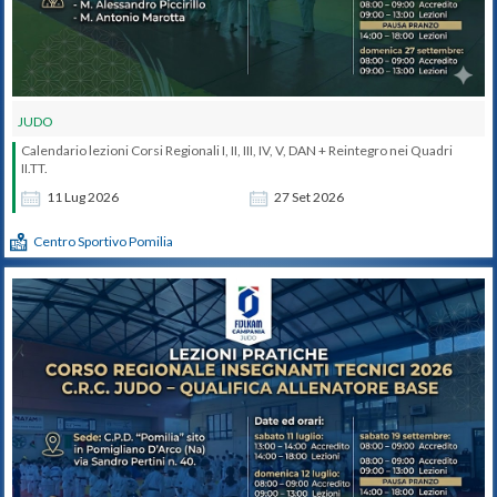
JUDO
Calendario lezioni Corsi Regionali I, II, III, IV, V, DAN + Reintegro nei Quadri
II.TT.
11
Lug
2026
27
Set
2026
Centro Sportivo Pomilia