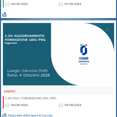
04
Ott
2026
07
Ott
2026
KARATE
C.SO AGG. FORMAZIONE UDG -PDG
04
Ott
2026
04
Ott
2026
Palazzetto dello Sport di Cercola