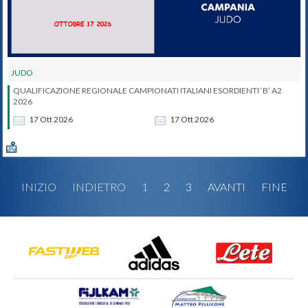
JUDO
QUALIFICAZIONE REGIONALE CAMPIONATI ITALIANI ESORDIENTI ‘B’ A2
2026
17
Ott
2026
17
Ott
2026
INIZIO
INDIETRO
1
2
3
AVANTI
FINE