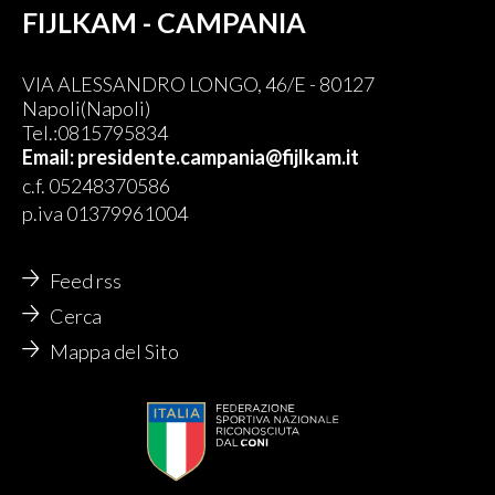
FIJLKAM - CAMPANIA
VIA ALESSANDRO LONGO, 46/E - 80127
Napoli(Napoli)
Tel.:0815795834
Email: presidente.campania@fijlkam.it
c.f. 05248370586
p.iva 01379961004
Feed rss
Cerca
Mappa del Sito