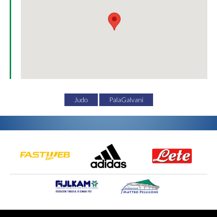
Judo
PalaGalvani