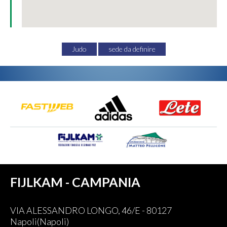
Judo
sede da definire
FIJLKAM - CAMPANIA
VIA ALESSANDRO LONGO, 46/E - 80127
Napoli(Napoli)