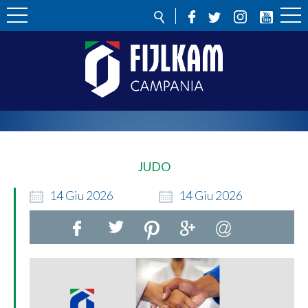
JUDO
14
Giu
2026
14
Giu
2026