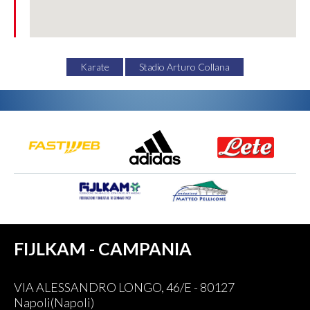
Karate
Stadio Arturo Collana
FIJLKAM - CAMPANIA
VIA ALESSANDRO LONGO, 46/E - 80127
Napoli(Napoli)