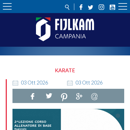
KARATE
03
Ott
2026
03
Ott
2026